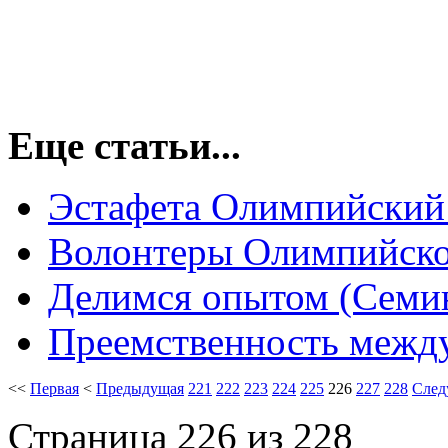
Еще статьи...
Эстафета Олимпийский
Волонтеры Олимпийско
Делимся опытом (Семи
Преемственность меж
<<
Первая
<
Предыдущая
221
222
223
224
225
226
227
228
След
Страница 226 из 228