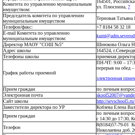
164501, Российска
Комитета по управлению муниципальным
ул. Плюснина,
7
имуществом:
Председатель комитета по управлению
Терновая Татьяна
муниципальным имуществом
Телефон/факс:
+7 8184 58 32 18
E-mail Комитета по управлению
kumi@adm.severodv
муниципальным имуществом:
Директор МАОУ "СОШ №5"
Шнюкова Ольга Н
Адрес школы
164524, г.Северодв
Телефоны школы
приемная директор
ПН-ЧТ: 9:00 – 17:3
перерыв на обед – 
График работы приемной
электронная прие
Прием граждан
по личным вопроса
Электронная почта
skool52007@yande
Сайт школы
http://sevschool5.ru/
Заместители директора по УР
Кобзева Елена Ва
по личным вопроса
Прием граждан
с 14:30 до 17:30, 
8(8184)57-79-01 К
Телефон
Николаевна доб. 