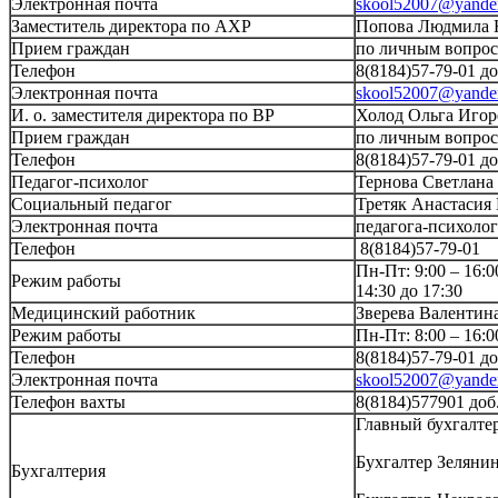
Электронная почта
skool52007@yande
Заместитель директора по АХР
Попова Людмила 
Прием граждан
по личным вопроса
Телефон
8(8184)57-79-01 до
Электронная почта
skool52007@yande
И. о. заместителя директора по ВР
Холод Ольга Игор
Прием граждан
по личным вопроса
Телефон
8(8184)57-79-01 д
Педагог-психолог
Тернова Светлана
Социальный педагог
Третяк Анастасия
Электронная почта
педагога-психоло
Телефон
8(8184)57-79-01
Пн-Пт: 9:00 – 16:
Режим работы
14:30 до 17:30
Медицинский работник
Зверева Валентин
Режим работы
Пн-Пт: 8:00 – 16:0
Телефон
8(8184)57-79-01 д
Электронная почта
skool52007@yande
Телефон вахты
8(8184)577901 доб
Главный бухгалте
Бухгалтер Зеляни
Бухгалтерия