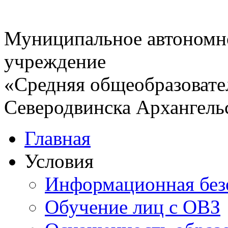
"display:
">
>
bsp;
Муниципальное автономн
"font-
учреждение
px;">&nbsp;
>
«Средняя общеобразовате
Северодвинска Архангель
Главная
Условия
Информационная без
Обучение лиц с ОВЗ