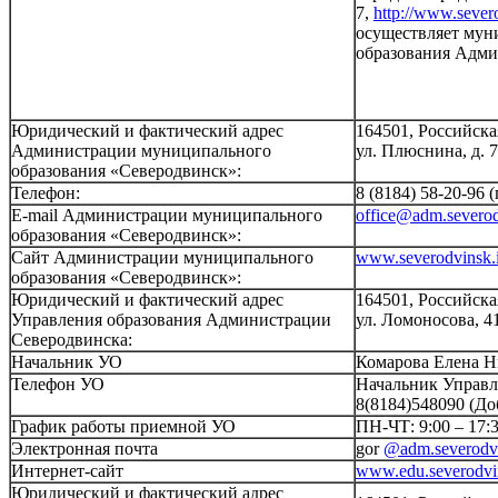
7,
http://www.severo
осуществляет мун
образования Адми
Юридический и фактический адрес
164501, Российска
Администрации муниципального
ул. Плюснина, д. 7
образования «Северодвинск»:
Телефон:
8 (8184) 58-20-96 
E-mail Администрации муниципального
office@adm.severod
образования «Северодвинск»:
Сайт Администрации муниципального
www.severodvinsk.
образования «Северодвинск»:
Юридический и фактический адрес
164501, Российска
Управления образования Администрации
ул. Ломоносова, 41
Северодвинска:
Начальник УО
Комарова Елена 
Телефон УО
Начальник Управле
8(8184)548090 (До
График работы приемной УО
ПН-ЧТ: 9:00 – 17:3
Электронная почта
gor
@adm.severodvi
Интернет-сайт
www.edu.severodvi
Юридический и фактический адрес