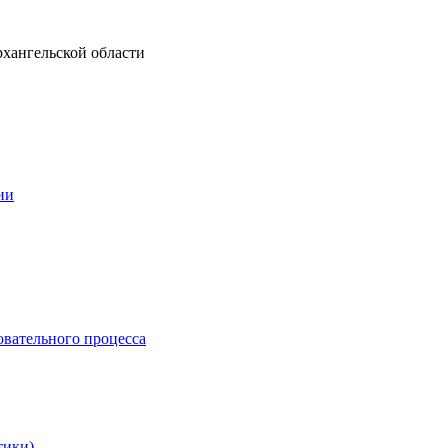
рхангельской области
ии
овательного процесса
тики)