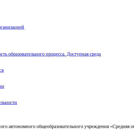
рганизацией
ть образовательного процесса. Доступная среда
ся
ии
ельности
ого автономного общеобразовательного учреждения «Средняя о