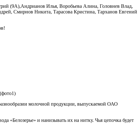
рий (9А),Андрианов Илья, Воробьева Алина, Головнев Влад,
ндрей, Смирнов Никита, Тарасова Кристина, Тарханов Евгений
ов!
(фото1)
и разнообразии молочной продукции, выпускаемой ОАО
да «Белозерье» и нанизывать их на нитку. Чья цепочка будет