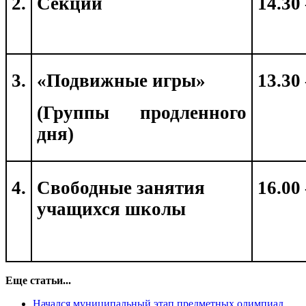
2.
Секции
14.30
3.
«Подвижные игры»
13.30
(Группы продленного
дня)
4.
Свободные занятия
16.00
учащихся школы
Еще статьи...
Начался муниципальный этап предметных олимпиад