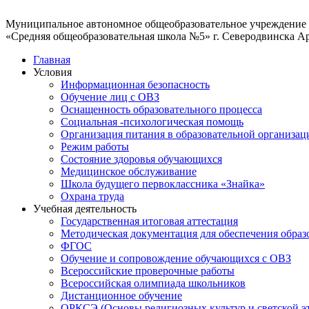
Муниципальное автономное общеобразовательное учреждение
«Средняя общеобразовательная школа №5» г. Северодвинска А
Главная
Условия
Информационная безопасность
Обучение лиц с ОВЗ
Оснащенность образовательного процесса
Социальная -психологическая помощь
Организация питания в образовательной организац
Режим работы
Состояние здоровья обучающихся
Медицинское обслуживание
Школа будущего первоклассника «Знайка»
Охрана труда
Учебная деятельность
Государственная итоговая аттестация
Методическая документация для обеспечения образ
ФГОС
Обучение и сопровождение обучающихся с ОВЗ
Всероссийские проверочные работы
Всероссийская олимпиада школьников
Дистанционное обучение
ОРКСЭ (Основы религиозных культур и светской э