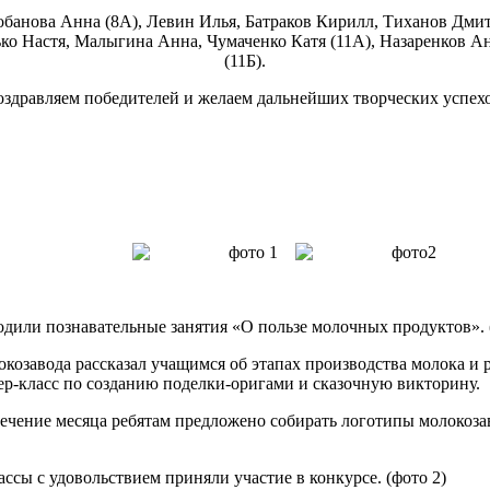
обанова Анна (8А), Левин Илья, Батраков Кирилл, Тиханов Дмит
ько Настя, Малыгина Анна, Чумаченко Катя (11А), Назаренков А
(11Б).
здравляем победителей и желаем дальнейших творческих успех
одили познавательные занятия «О пользе молочных продуктов». 
окозавода рассказал учащимся об этапах производства молока 
тер-класс по созданию поделки-оригами и сказочную викторину.
чение месяца ребятам предложено собирать логотипы молокозаво
ассы с удовольствием приняли участие в конкурсе. (фото 2)