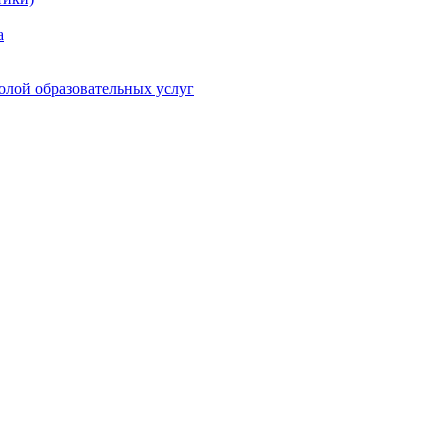
а
олой образовательных услуг