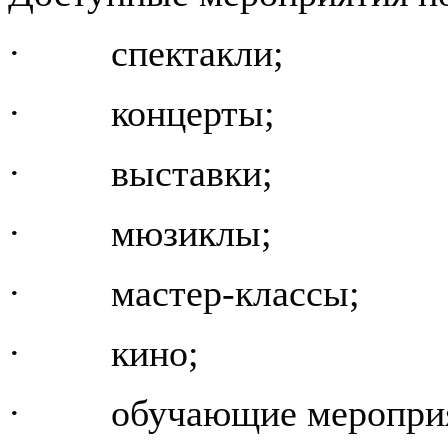
· спектакли;
· концерты;
· выставки;
· мюзиклы;
· мастер-классы;
· кино;
· обучающие мероприя