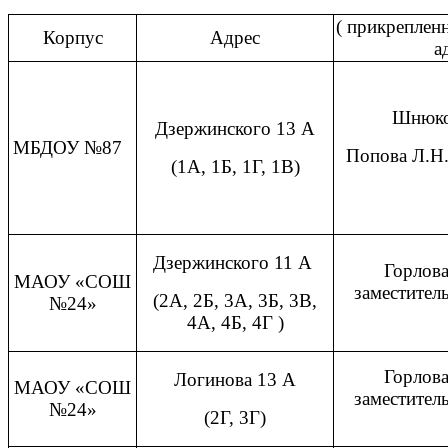
( прикреплен
Корпус
Адрес
а
Шнюков
Дзержинского 13 А
МБДОУ №87
Попова Л.Н.
(1А, 1Б, 1Г, 1В)
Дзержинского 11 А
Горлова
МАОУ «СОШ
заместител
(2А, 2Б, 3А, 3Б, 3В,
№24»
4А, 4Б, 4Г )
Горлова
Логинова 13 А
МАОУ «СОШ
заместител
№24»
(2Г, 3Г)