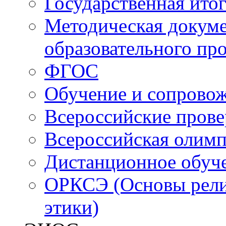
Государственная итог
педагог
Методическая докуме
образовательного пр
ФГОС
Обучение и сопрово
Всероссийские пров
Всероссийская олим
Дистанционное обуч
ОРКСЭ (Основы религ
этики)