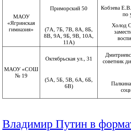
Кобзева Е.В.
Приморский 50
по 
МАОУ
«Ягринская
Холод О
гимназия»
(7А, 7Б, 7В, 8А, 8Б,
замест
8В, 9А, 9Б, 9В, 10А,
воспи
11А)
Дмитриевс
Октябрьская ул., 31
советник д
МАОУ «СОШ
№ 19
(5А, 5Б, 5В, 6А, 6Б,
Палкина
6В)
соц
Владимир Путин в форма