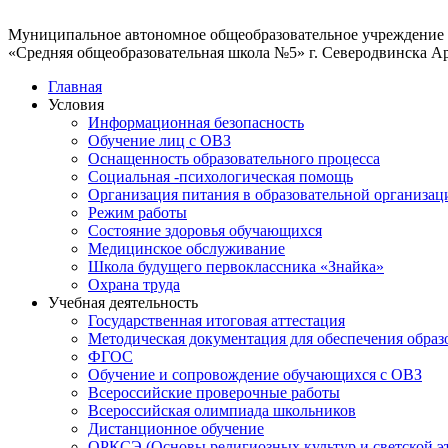
Муниципальное автономное общеобразовательное учреждение
«Средняя общеобразовательная школа №5» г. Северодвинска А
Главная
Условия
Информационная безопасность
Обучение лиц с ОВЗ
Оснащенность образовательного процесса
Социальная -психологическая помощь
Организация питания в образовательной организац
Режим работы
Состояние здоровья обучающихся
Медицинское обслуживание
Школа будущего первоклассника «Знайка»
Охрана труда
Учебная деятельность
Государственная итоговая аттестация
Методическая документация для обеспечения образ
ФГОС
Обучение и сопровождение обучающихся с ОВЗ
Всероссийские проверочные работы
Всероссийская олимпиада школьников
Дистанционное обучение
ОРКСЭ (Основы религиозных культур и светской э