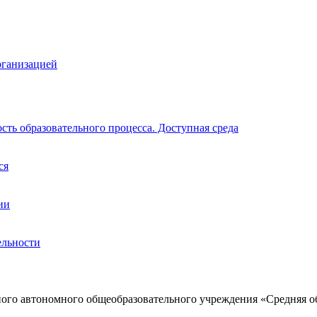
рганизацией
ть образовательного процесса. Доступная среда
ся
ии
ельности
ого автономного общеобразовательного учреждения «Средняя о