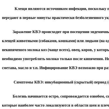
Клещи являются источником инфекции, поскольку после 
передают в первые минуты практически безболезненного ук
Заражение КВЭ происходит при посещении эндемичных (где
клещей животными (собаками, кошками) или людьми (на оде
некипяченого молока коз (чаще всего), овец, коров, у кот
необходимо употреблять молоко только после кипячения. Не
сметана, масло и т.п. Инфицирование КВЭ возможно при ра
Симптомы КВЭ: инкубационный (скрытый) период (от врем
Болезнь начинается остро, сопровождается ознобом, силь
которые наиболее часто локализуются в области шеи и плеч,