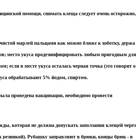
инской помощи, снимать клеща следует очень осторожно,
стой марлей пальцами как можно ближе к хоботку, держа
овов; место укуса продезинфицировать любым пригодным для
; если в месте укуса осталась черная точка (это говорит о
укуса обрабатывают 5% йодом, спиртом.
 была проведена вакцинация, необходимо провести
, которая не должна допускать заползания клещей через
х резинкой). Рубашку заправляют в брюки, концы брюк - в