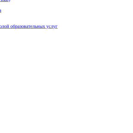
а
олой образовательных услуг