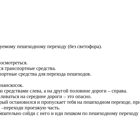
уемому пешеходному переходу (без светофора).
 осмотреться.
ся транспортные средства.
спортные средства для перехода пешеходов.
 наискосок.
 средствами слева, а на другой половине дороги – справа.
ливаться на середине дороги – это опасно.
торый остановился и пропускает тебя на пешеходном переходе, 
 –переходи проезжую часть.
бязательно сойди с него и иди пешком по пешеходному переходу