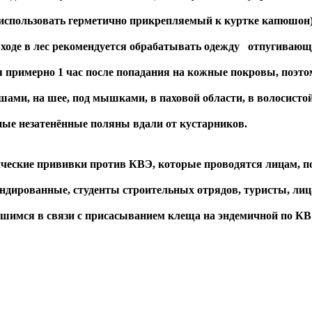
 использовать герметично прикрепляемый к куртке капюшон)
 входе в лес рекомендуется обрабатывать одежду отпугива
 примерно 1 час после попадания на кожные покровы, поэто
шами, на шее, под мышками, в паховой области, в волосистой
ные незатенённые поляны вдали от кустарников.
ие прививки против КВЭ, которые проводятся лицам, по
дированные, студенты строительных отрядов, туристы, лица
имся в связи с присасыванием клеща на эндемичной по КВ