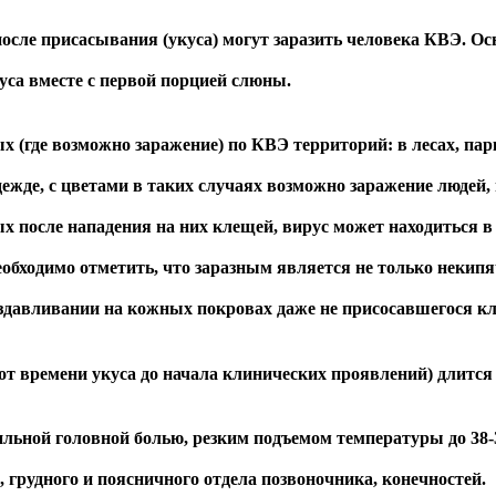
присасывания (укуса) могут заразить человека КВЭ. Осно
уса вместе с первой порцией слюны.
 возможно заражение) по КВЭ территорий: в лесах, парках
жде, с цветами в таких случаях возможно заражение людей,
орых после нападения на них клещей, вирус может находиться
обходимо отметить, что заразным является не только некипя
здавливании на кожных покровах даже не присосавшегося кл
ени укуса до начала клинических проявлений) длится чаще
ной головной болью, резким подъемом температуры до 38-3
 грудного и поясничного отдела позвоночника, конечностей.