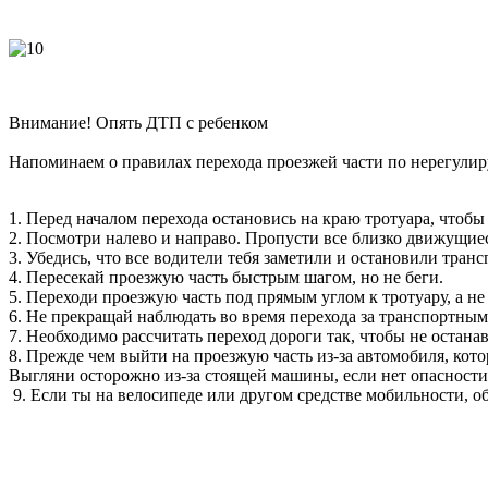
Внимание! Опять ДТП с ребенком
Напоминаем о правилах перехода проезжей части по нерегулир
1. Перед началом перехода остановись на краю тротуара, чтобы
2. Посмотри налево и направо. Пропусти все близко движущие
3. Убедись, что все водители тебя заметили и остановили тран
4. Пересекай проезжую часть быстрым шагом, но не беги.
5. Переходи проезжую часть под прямым углом к тротуару, а не
6. Не прекращай наблюдать во время перехода за транспортными
7. Необходимо рассчитать переход дороги так, чтобы не останав
8. Прежде чем выйти на проезжую часть из-за автомобиля, ко
Выгляни осторожно из-за стоящей машины, если нет опасности
9. Если ты на велосипеде или другом средстве мобильности, о