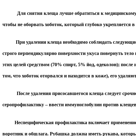
Для снятия клеща лучше обратиться к медицинскому раб
чтобы не оборвать хоботок, который глубоко укрепляется в
При удалении клеща необходимо соблюдать следующие ре
строго перпендикулярно поверхности укуса повернуть тело
этих целей средством (70% спирт, 5% йод, одеколон); после
том, что хоботок оторвался и находится в коже), его удаля
После удаления присосавшегося клеща следует срочно
серопрофилактику – ввести иммуноглобулин против клещевог
Неспецифическая профилактика включает применение спе
воротник и обшлага. Рубашка должна иметь рукава, которы