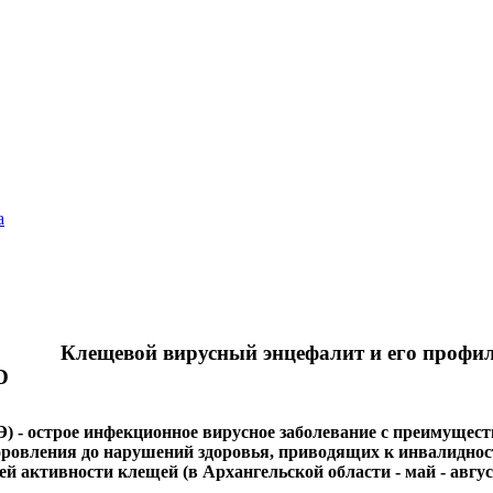
а
Клещевой вирусный энцефалит и его профи
 - острое инфекционное вирусное заболевание с преимущес
оровления до нарушений здоровья, приводящих к инвалидност
й активности клещей (в Архангельской области - май - авгус