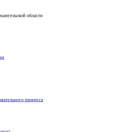
рхангельской области
ии
овательного процесса
тики)