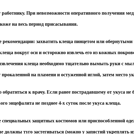
отнику. При невозможности оперативного получения медиц
 коже на весь период присасывания.
комендации: захватить клеща пинцетом или обернутыми чи
 клеща вокруг оси и осторожно извлечь его из кожных покр
 извлечения клеща необходимо тщательно вымыть руки с мылом
ют прокаленной на пламени и остуженной иглой, затем место 
 обратиться к врачу. Если ранее пострадавшему от укуса не
о энцефалита не позднее 4-х суток после укуса клеща.
циальных защитных костюмов или приспособленной одежды
е должны туго застегиваться (можно у запястий укреплять и