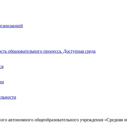
рганизацией
ть образовательного процесса. Доступная среда
ся
ии
ельности
ого автономного общеобразовательного учреждения «Средняя о