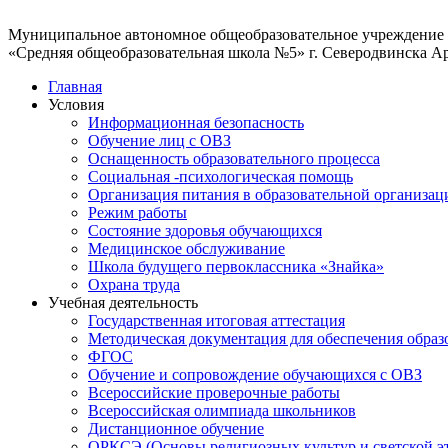
Муниципальное автономное общеобразовательное учреждение
«Средняя общеобразовательная школа №5» г. Северодвинска А
Главная
Условия
Информационная безопасность
Обучение лиц с ОВЗ
Оснащенность образовательного процесса
Социальная -психологическая помощь
Организация питания в образовательной организац
Режим работы
Состояние здоровья обучающихся
Медицинское обслуживание
Школа будущего первоклассника «Знайка»
Охрана труда
Учебная деятельность
Государственная итоговая аттестация
Методическая документация для обеспечения образ
ФГОС
Обучение и сопровождение обучающихся с ОВЗ
Всероссийские проверочные работы
Всероссийская олимпиада школьников
Дистанционное обучение
ОРКСЭ (Основы религиозных культур и светской э