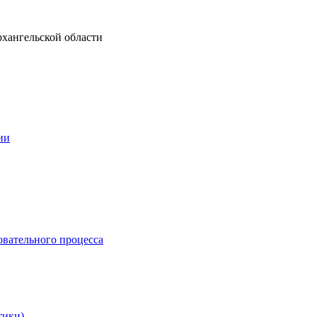
рхангельской области
ии
овательного процесса
тики)