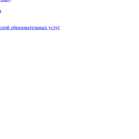
а
олой образовательных услуг