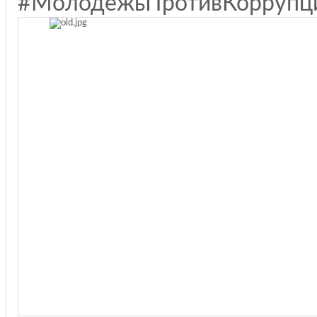
#МолодёжьПротивКоррупц