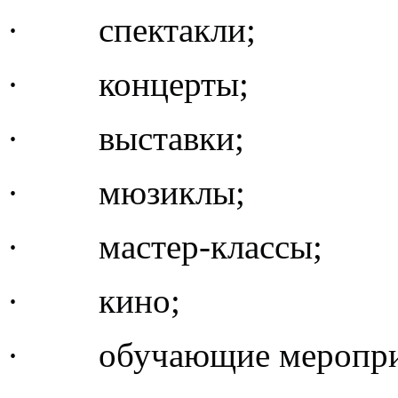
· спектакли;
· концерты;
· выставки;
· мюзиклы;
· мастер-классы;
· кино;
· обучающие меропри