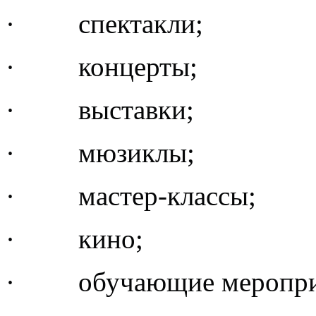
· спектакли;
· концерты;
· выставки;
· мюзиклы;
· мастер-классы;
· кино;
· обучающие меропри