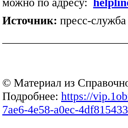
можно по адресу:
helpli
Источник:
пресс-служба
______________________
© Материал из Справочн
Подробнее:
https://vip.1
7ae6-4e58-a0ec-4df81543