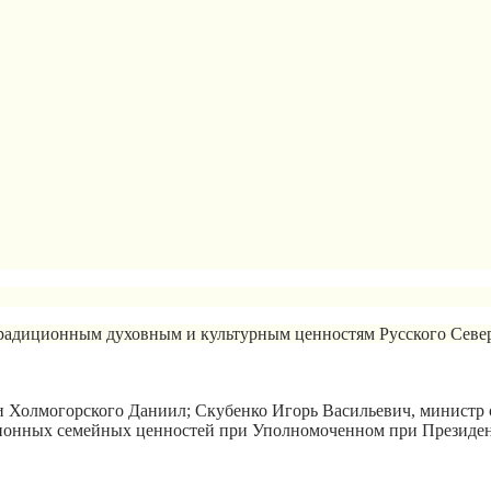
радиционным духовным и культурным ценностям Русского Север
Холмогорского Даниил; Скубенко Игорь Васильевич, министр о
ционных семейных ценностей при Уполномоченном при Президент