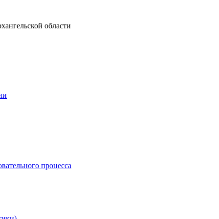
рхангельской области
ии
овательного процесса
тики)