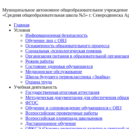
Муниципальное автономное общеобразовательное учреждение
«Средняя общеобразовательная школа №5» г. Северодвинска А
Главная
Условия
Информационная безопасность
Обучение лиц с ОВЗ
Оснащенность образовательного процесса
Социальная -психологическая помощь
Организация питания в образовательной организац
Режим работы
Состояние здоровья обучающихся
Медицинское обслуживание
Школа будущего первоклассника «Знайка»
Охрана труда
Учебная деятельность
Государственная итоговая аттестация
Методическая документация для обеспечения образ
ФГОС
Обучение и сопровождение обучающихся с ОВЗ
Всероссийские проверочные работы
Всероссийская олимпиада школьников
Дистанционное обучение
ОРКСЭ (Основы религиозных культур и светской э