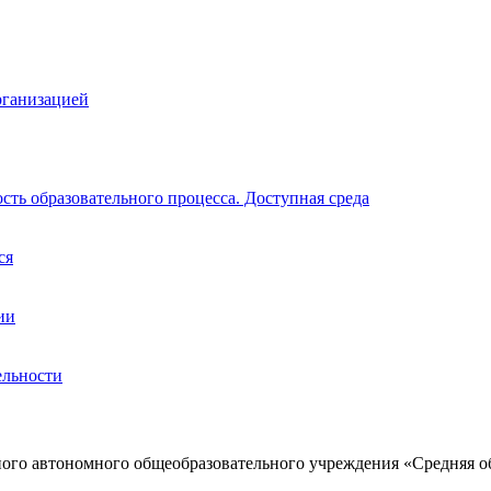
рганизацией
ть образовательного процесса. Доступная среда
ся
ии
ельности
ого автономного общеобразовательного учреждения «Средняя о