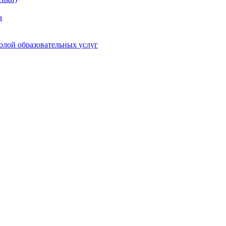
а
олой образовательных услуг