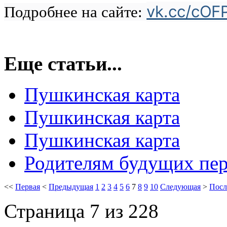
vk.cc/cOF
Подробнее на сайте:
Еще статьи...
Пушкинская карта
Пушкинская карта
Пушкинская карта
Родителям будущих пер
<<
Первая
<
Предыдущая
1
2
3
4
5
6
7
8
9
10
Следующая
>
Посл
Страница 7 из 228