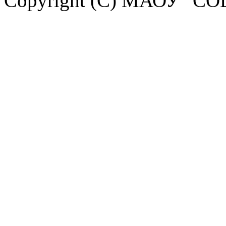
Copyright (C) МАОУ "СО