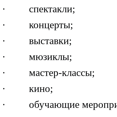
· спектакли;
· концерты;
· выставки;
· мюзиклы;
· мастер-классы;
· кино;
· обучающие меропри