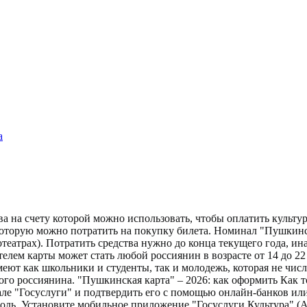
а
тва на счету которой можно использовать, чтобы оплатить куль
которую можно потратить на покупку билета. Номинал "Пушкинск
театрах). Потратить средства нужно до конца текущего года, ин
елем карты может стать любой россиянин в возрасте от 14 до 2
еют как школьники и студенты, так и молодежь, которая не числ
ого россиянина. "Пушкинская карта" – 2026: как оформить Как 
ле "Госуслуги" и подтвердить его с помощью онлайн-банков или 
роль. Установите мобильное приложение "Госуслуги.Культура" (An