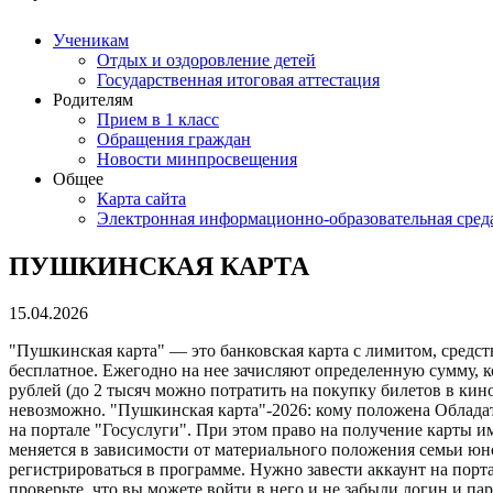
Ученикам
Отдых и оздоровление детей
Государственная итоговая аттестация
Родителям
Прием в 1 класс
Обращения граждан
Новости минпросвещения
Общее
Карта сайта
Электронная информационно-образовательная сред
ПУШКИНСКАЯ КАРТА
15.04.2026
"Пушкинская карта" — это банковская карта с лимитом, средс
бесплатное. Ежегодно на нее зачисляют определенную сумму, 
рублей (до 2 тысяч можно потратить на покупку билетов в кино
невозможно. "Пушкинская карта"-2026: кому положена Обладат
на портале "Госуслуги". При этом право на получение карты им
меняется в зависимости от материального положения семьи юн
регистрироваться в программе. Нужно завести аккаунт на порта
проверьте, что вы можете войти в него и не забыли логин и па