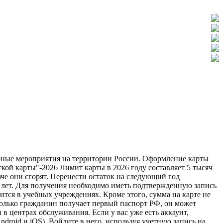
турные мероприятия на территории России. Оформление карты
ой карты"-2026 Лимит карты в 2026 году составляет 5 тысяч
аче они сгорят. Перенести остаток на следующий год
2 лет. Для получения необходимо иметь подтвержденную запись
ится в учебных учреждениях. Кроме этого, сумма на карте не
только гражданин получает первый паспорт РФ, он может
в центрах обслуживания. Если у вас уже есть аккаунт,
droid и iOS). Войдите в него, используя учетную запись на