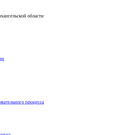
рхангельской области
ии
овательного процесса
тики)