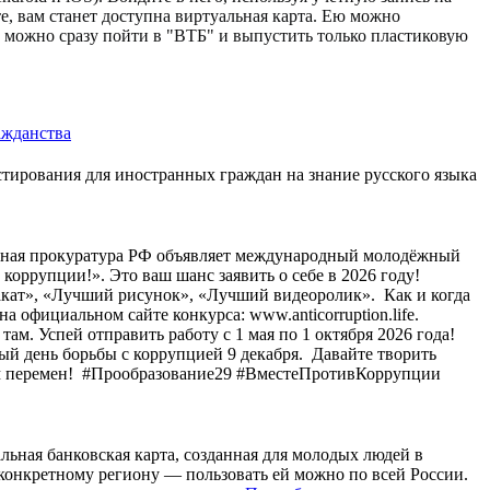
е, вам станет доступна виртуальная карта. Ею можно
е можно сразу пойти в "ВТБ" и выпустить только пластиковую
ажданства
стирования для иностранных граждан на знание русского языка
ьная прокуратура РФ объявляет международный молодёжный
оррупции!». Это ваш шанс заявить о себе в 2026 году! ⁣
кат», «Лучший рисунок», «Лучший видеоролик». ⁣ Как и когда
на официальном сайте конкурса: www.anticorruption.life.
там. Успей отправить работу с 1 мая по 1 октября 2026 года!
 день борьбы с коррупцией 9 декабря. ⁣ Давайте творить
ом перемен! ⁣ #Прообразование29 #ВместеПротивКоррупции
льная банковская карта, созданная для молодых людей в
к конкретному региону — пользовать ей можно по всей России.