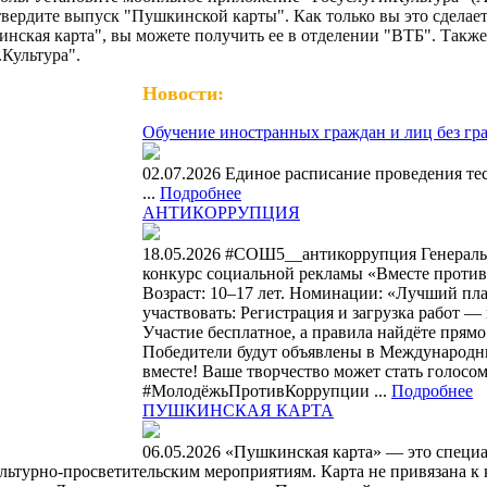
вердите выпуск "Пушкинской карты". Как только вы это сделает
инская карта", вы можете получить ее в отделении "ВТБ". Такж
Культура".
Новости:
Обучение иностранных граждан и лиц без гр
02.07.2026 Единое расписание проведения те
...
Подробнее
АНТИКОРРУПЦИЯ
18.05.2026 #СОШ5__антикоррупция Генерал
конкурс социальной рекламы «Вместе против к
Возраст: 10–17 лет. Номинации: «Лучший пла
участвовать: Регистрация и загрузка работ — 
Участие бесплатное, а правила найдёте прямо 
Победители будут объявлены в Международный
вместе! Ваше творчество может стать голос
#МолодёжьПротивКоррупции ...
Подробнее
ПУШКИНСКАЯ КАРТА
06.05.2026 «Пушкинская карта» — это специа
 культурно-просветительским мероприятиям. Карта не привязана 