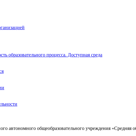
рганизацией
ть образовательного процесса. Доступная среда
ся
ии
ельности
ого автономного общеобразовательного учреждения «Средняя о