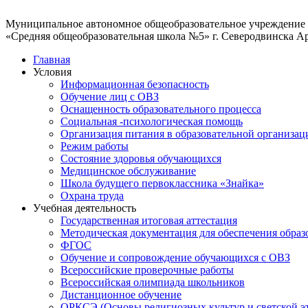
Муниципальное автономное общеобразовательное учреждение
«Средняя общеобразовательная школа №5» г. Северодвинска А
Главная
Условия
Информационная безопасность
Обучение лиц с ОВЗ
Оснащенность образовательного процесса
Социальная -психологическая помощь
Организация питания в образовательной организац
Режим работы
Состояние здоровья обучающихся
Медицинское обслуживание
Школа будущего первоклассника «Знайка»
Охрана труда
Учебная деятельность
Государственная итоговая аттестация
Методическая документация для обеспечения образ
ФГОС
Обучение и сопровождение обучающихся с ОВЗ
Всероссийские проверочные работы
Всероссийская олимпиада школьников
Дистанционное обучение
ОРКСЭ (Основы религиозных культур и светской э