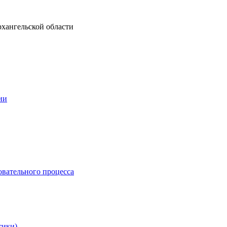
рхангельской области
ии
овательного процесса
тики)