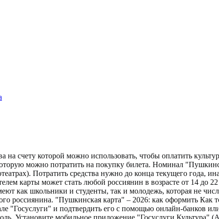
а
тва на счету которой можно использовать, чтобы оплатить куль
которую можно потратить на покупку билета. Номинал "Пушкинск
театрах). Потратить средства нужно до конца текущего года, ин
елем карты может стать любой россиянин в возрасте от 14 до 2
еют как школьники и студенты, так и молодежь, которая не числ
ого россиянина. "Пушкинская карта" – 2026: как оформить Как 
ле "Госуслуги" и подтвердить его с помощью онлайн-банков или 
роль. Установите мобильное приложение "Госуслуги.Культура" (An