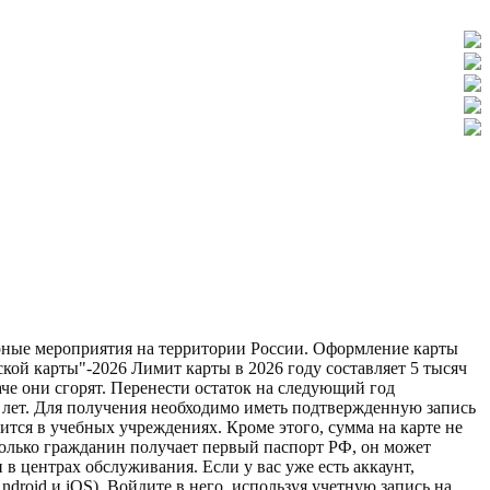
турные мероприятия на территории России. Оформление карты
ой карты"-2026 Лимит карты в 2026 году составляет 5 тысяч
аче они сгорят. Перенести остаток на следующий год
2 лет. Для получения необходимо иметь подтвержденную запись
ится в учебных учреждениях. Кроме этого, сумма на карте не
только гражданин получает первый паспорт РФ, он может
в центрах обслуживания. Если у вас уже есть аккаунт,
droid и iOS). Войдите в него, используя учетную запись на