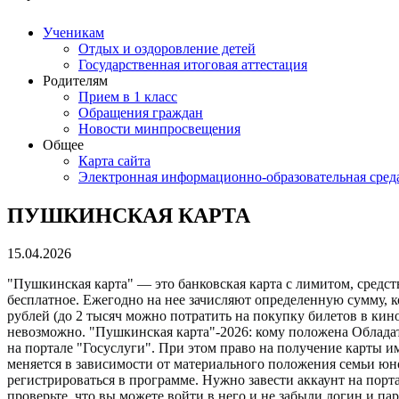
Ученикам
Отдых и оздоровление детей
Государственная итоговая аттестация
Родителям
Прием в 1 класс
Обращения граждан
Новости минпросвещения
Общее
Карта сайта
Электронная информационно-образовательная сред
ПУШКИНСКАЯ КАРТА
15.04.2026
"Пушкинская карта" — это банковская карта с лимитом, средс
бесплатное. Ежегодно на нее зачисляют определенную сумму, 
рублей (до 2 тысяч можно потратить на покупку билетов в кино
невозможно. "Пушкинская карта"-2026: кому положена Обладат
на портале "Госуслуги". При этом право на получение карты им
меняется в зависимости от материального положения семьи юн
регистрироваться в программе. Нужно завести аккаунт на порта
проверьте, что вы можете войти в него и не забыли логин и па