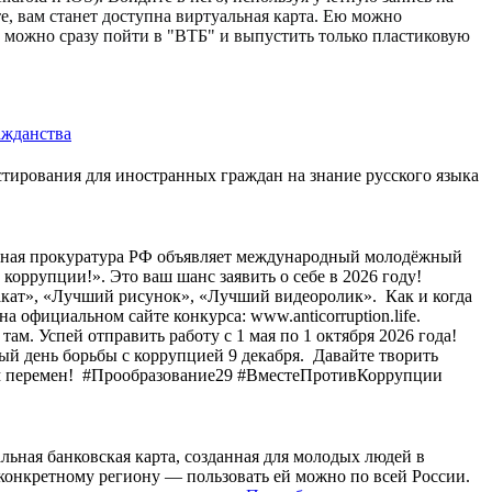
е, вам станет доступна виртуальная карта. Ею можно
е можно сразу пойти в "ВТБ" и выпустить только пластиковую
ажданства
стирования для иностранных граждан на знание русского языка
ьная прокуратура РФ объявляет международный молодёжный
оррупции!». Это ваш шанс заявить о себе в 2026 году! ⁣
кат», «Лучший рисунок», «Лучший видеоролик». ⁣ Как и когда
на официальном сайте конкурса: www.anticorruption.life.
там. Успей отправить работу с 1 мая по 1 октября 2026 года!
 день борьбы с коррупцией 9 декабря. ⁣ Давайте творить
ом перемен! ⁣ #Прообразование29 #ВместеПротивКоррупции
льная банковская карта, созданная для молодых людей в
к конкретному региону — пользовать ей можно по всей России.