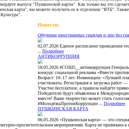
вердите выпуск "Пушкинской карты". Как только вы это сделает
инская карта", вы можете получить ее в отделении "ВТБ". Такж
Культура".
Новости:
Обучение иностранных граждан и лиц без гр
02.07.2026 Единое расписание проведения те
...
Подробнее
АНТИКОРРУПЦИЯ
18.05.2026 #СОШ5__антикоррупция Генерал
конкурс социальной рекламы «Вместе против к
Возраст: 10–17 лет. Номинации: «Лучший пла
участвовать: Регистрация и загрузка работ — 
Участие бесплатное, а правила найдёте прямо 
Победители будут объявлены в Международный
вместе! Ваше творчество может стать голос
#МолодёжьПротивКоррупции ...
Подробнее
ПУШКИНСКАЯ КАРТА
06.05.2026 «Пушкинская карта» — это специа
 культурно-просветительским мероприятиям. Карта не привязана 