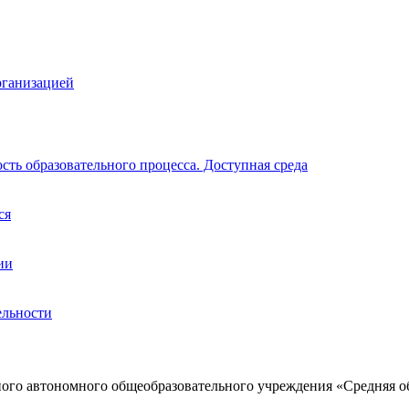
рганизацией
ть образовательного процесса. Доступная среда
ся
ии
ельности
ого автономного общеобразовательного учреждения «Средняя о