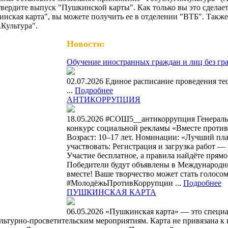
вердите выпуск "Пушкинской карты". Как только вы это сделает
инская карта", вы можете получить ее в отделении "ВТБ". Такж
Культура".
Новости:
Обучение иностранных граждан и лиц без гр
02.07.2026 Единое расписание проведения те
...
Подробнее
АНТИКОРРУПЦИЯ
18.05.2026 #СОШ5__антикоррупция Генерал
конкурс социальной рекламы «Вместе против к
Возраст: 10–17 лет. Номинации: «Лучший пла
участвовать: Регистрация и загрузка работ — 
Участие бесплатное, а правила найдёте прямо 
Победители будут объявлены в Международный
вместе! Ваше творчество может стать голос
#МолодёжьПротивКоррупции ...
Подробнее
ПУШКИНСКАЯ КАРТА
06.05.2026 «Пушкинская карта» — это специа
 культурно-просветительским мероприятиям. Карта не привязана 