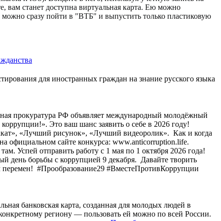
е, вам станет доступна виртуальная карта. Ею можно
е можно сразу пойти в "ВТБ" и выпустить только пластиковую
ажданства
стирования для иностранных граждан на знание русского языка
ьная прокуратура РФ объявляет международный молодёжный
оррупции!». Это ваш шанс заявить о себе в 2026 году! ⁣
кат», «Лучший рисунок», «Лучший видеоролик». ⁣ Как и когда
на официальном сайте конкурса: www.anticorruption.life.
там. Успей отправить работу с 1 мая по 1 октября 2026 года!
 день борьбы с коррупцией 9 декабря. ⁣ Давайте творить
ом перемен! ⁣ #Прообразование29 #ВместеПротивКоррупции
льная банковская карта, созданная для молодых людей в
к конкретному региону — пользовать ей можно по всей России.