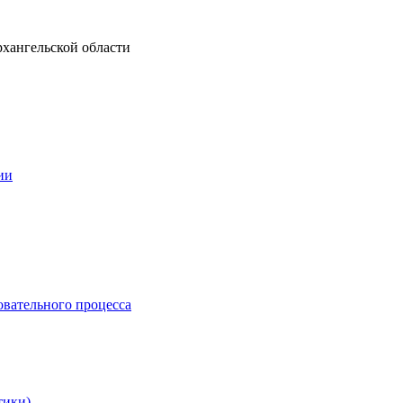
рхангельской области
ии
овательного процесса
тики)