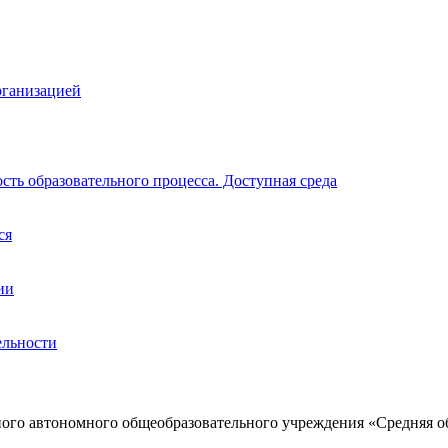
рганизацией
ть образовательного процесса. Доступная среда
ся
ии
ельности
ого автономного общеобразовательного учреждения «Средняя о