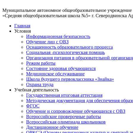
Муниципальное автономное общеобразовательное учреждение
«Средняя общеобразовательная школа №5» г. Северодвинска А
Главная
Условия
Информационная безопасность
Обучение лиц с ОВЗ
Оснащенность образовательного процесса
Социальная -психологическая помощь
Организация питания в образовательной организац
Режим работы
Состояние здоровья обучающихся
Медицинское обслуживание
Школа будущего первоклассника «Знайка»
Охрана труда
Учебная деятельность
Государственная итоговая аттестация
Методическая документация для обеспечения образ
ФГОС
Обучение и сопровождение обучающихся с ОВЗ
Всероссийские проверочные работы
Всероссийская олимпиада школьников
Дистанционное обучение
ОРКСЭ (Основы религиозных культур и светской э