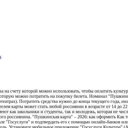
а
тва на счету которой можно использовать, чтобы оплатить куль
которую можно потратить на покупку билета. Номинал "Пушкинск
театрах). Потратить средства нужно до конца текущего года, ин
елем карты может стать любой россиянин в возрасте от 14 до 2
еют как школьники и студенты, так и молодежь, которая не числ
ого россиянина. "Пушкинская карта" – 2026: как оформить Как 
ле "Госуслуги" и подтвердить его с помощью онлайн-банков или 
роль. Установите мобильное приложение "Госуслуги.Культура" (An