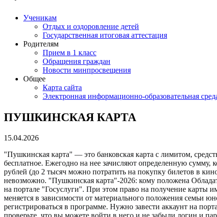
Ученикам
Отдых и оздоровление детей
Государственная итоговая аттестация
Родителям
Прием в 1 класс
Обращения граждан
Новости минпросвещения
Общее
Карта сайта
Электронная информационно-образовательная сред
ПУШКИНСКАЯ КАРТА
15.04.2026
"Пушкинская карта" — это банковская карта с лимитом, средс
бесплатное. Ежегодно на нее зачисляют определенную сумму, 
рублей (до 2 тысяч можно потратить на покупку билетов в кино
невозможно. "Пушкинская карта"-2026: кому положена Обладат
на портале "Госуслуги". При этом право на получение карты им
меняется в зависимости от материального положения семьи юн
регистрироваться в программе. Нужно завести аккаунт на порта
проверьте, что вы можете войти в него и не забыли логин и па