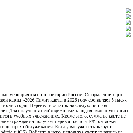
турные мероприятия на территории России. Оформление карты
ой карты"-2026 Лимит карты в 2026 году составляет 5 тысяч
аче они сгорят. Перенести остаток на следующий год
2 лет. Для получения необходимо иметь подтвержденную запись
ится в учебных учреждениях. Кроме этого, сумма на карте не
только гражданин получает первый паспорт РФ, он может
в центрах обслуживания. Если у вас уже есть аккаунт,
droid и iOS). Войдите в него, используя учетную запись на