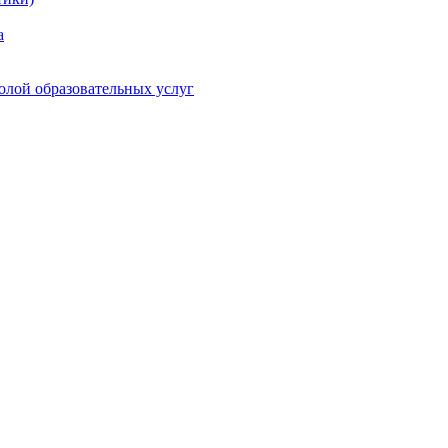
а
олой образовательных услуг